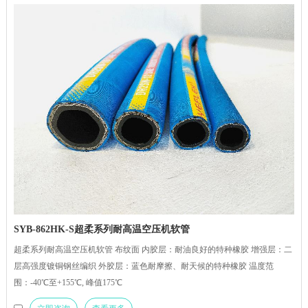
SYB-862HK-S超柔系列耐高温空压机软管
超柔系列耐高温空压机软管 布纹面 内胶层：耐油良好的特种橡胶 增强层：二
层高强度镀铜钢丝编织 外胶层：蓝色耐摩擦、耐天候的特种橡胶 温度范
围：-40℃至+155℃, 峰值175℃